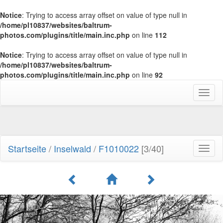
Notice
: Trying to access array offset on value of type null in
/home/pl10837/websites/baltrum-
photos.com/plugins/title/main.inc.php
on line
112
Notice
: Trying to access array offset on value of type null in
/home/pl10837/websites/baltrum-
photos.com/plugins/title/main.inc.php
on line
92
Toggl
naviga
Startseite
/
Inselwald
/
F1010022
[3/40]
Toggl
naviga