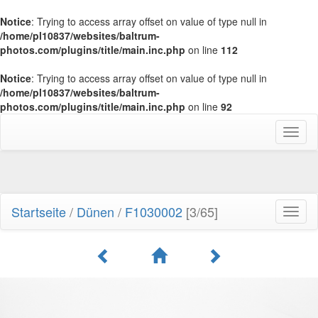
Notice
: Trying to access array offset on value of type null in
/home/pl10837/websites/baltrum-
photos.com/plugins/title/main.inc.php
on line
112
Notice
: Trying to access array offset on value of type null in
/home/pl10837/websites/baltrum-
photos.com/plugins/title/main.inc.php
on line
92
Toggl
naviga
Startseite
/
Dünen
/
F1030002
[3/65]
Toggl
naviga